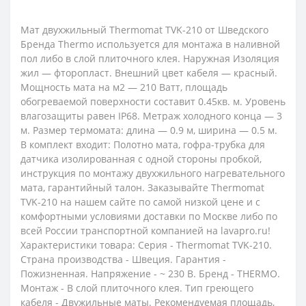
Мат двухжильный Thermomat TVK-210 от Шведского
Бренда Thermo используется для монтажа в наливной
пол либо в слой плиточного клея. Наружная Изоляция
жил — фторопласт. Внешний цвет кабеля — красный.
Мощность мата на м2 — 210 Ватт, площадь
обогреваемой поверхности составит 0.45кв. м. Уровень
влагозащиты равен IP68. Метраж холодного конца — 3
м. Размер термомата: длина — 0.9 м, ширина — 0.5 м.
В комплект входит: Полотно мата, гофра-трубка для
датчика изолированная с одной стороны пробкой,
инструкция по монтажу двухжильного нагревательного
мата, гарантийный талон. Заказывайте Thermomat
TVK-210 на нашем сайте по самой низкой цене и с
комфортными условиями доставки по Москве либо по
всей России транспортной компанией на lavapro.ru!
Характеристики товара: Серия - Thermomat TVK-210.
Страна производства - Швеция. Гарантия -
Пожизненная. Напряжение - ~ 230 В. Бренд - THERMO.
Монтаж - В слой плиточного клея. Тип греющего
кабеля - Двужильные маты. Рекомендуемая площадь,