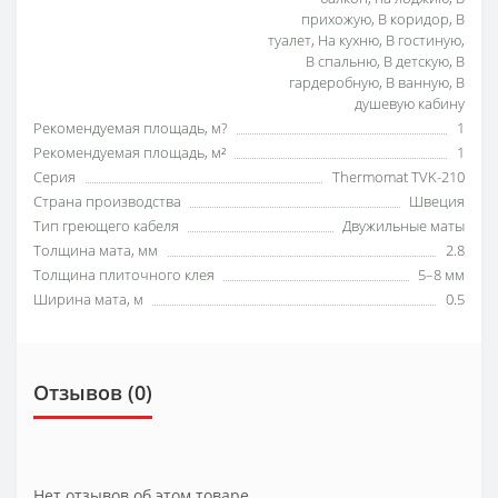
прихожую, В коридор, В
туалет, На кухню, В гостиную,
В спальню, В детскую, В
гардеробную, В ванную, В
душевую кабину
Рекомендуемая площадь, м?
1
Рекомендуемая площадь, м²
1
Серия
Thermomat TVK-210
Страна производства
Швеция
Тип греющего кабеля
Двужильные маты
Толщина мата, мм
2.8
Толщина плиточного клея
5–8 мм
Ширина мата, м
0.5
Отзывов (0)
Нет отзывов об этом товаре.