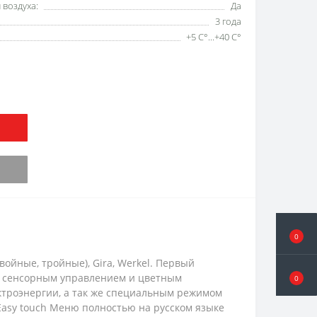
воздуха:
Да
3 года
+5 С°...+40 С°
0
двойные, тройные), Gira, Werkel. Первый
с сенсорным управлением и цветным
0
ктроэнергии, а так же специальным режимом
Easy touch Меню полностью на русском языке