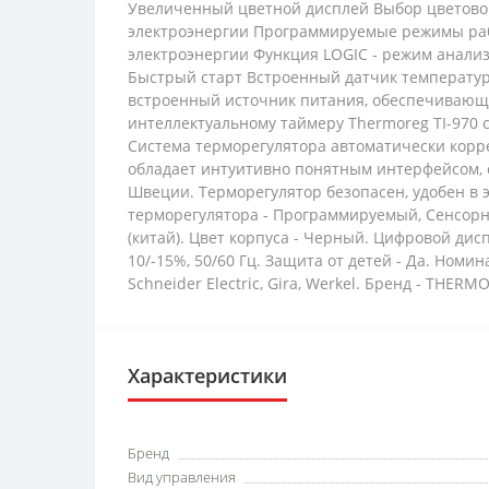
Увеличенный цветной дисплей Выбор цветово
электроэнергии Программируемые режимы раб
электроэнергии Функция LOGIC - режим анализ
Быстрый старт Встроенный датчик температуры
встроенный источник питания, обеспечивающи
интеллектуальному таймеру Thermoreg TI-970 
Cистема терморегулятора автоматически корре
обладает интуитивно понятным интерфейсом, 
Швеции. Терморегулятор безопасен, удобен в 
терморегулятора - Программируемый, Сенсорны
(китай). Цвет корпуса - Черный. Цифровой дисп
10/-15%, 50/60 Гц. Защита от детей - Да. Номина
Schneider Electric, Gira, Werkel. Бренд - THERMO.
Характеристики
Бренд
Вид управления