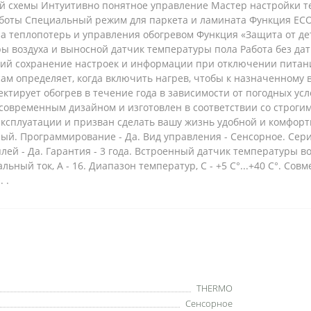
й схемы Интуитивно понятное управление Мастер настройки т
оты Специальный режим для паркета и ламината Функция ECO
а теплопотерь и управления обогревом Функция «Защита от де
 воздуха и выносной датчик температуры пола Работа без дат
й сохранение настроек и информации при отключении питания
сам определяет, когда включить нагрев, чтобы к назначенному
ктирует обогрев в течение года в зависимости от погодных усл
современным дизайном и изготовлен в соответствии со строги
эксплуатации и призван сделать вашу жизнь удобной и комфорт
й. Программирование - Да. Вид управления - Сенсорное. Серия
лей - Да. Гарантия - 3 года. Встроенный датчик температуры воз
льный ток, А - 16. Диапазон температур, С - +5 С°...+40 С°. Совм
 .
THERMO
Сенсорное