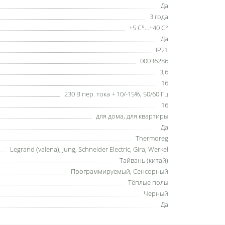
Да
3 года
+5 С°...+40 С°
Да
IP21
00036286
3,6
16
230 В пер. тока + 10/-15%, 50/60 Гц
16
для дома, для квартиры
Да
Thermoreg
Legrand (valena), Jung, Schneider Electric, Gira, Werkel
Тайвань (китай)
Программируемый, Сенсорный
Тёплые полы
Черный
Да