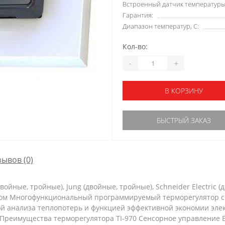
Встроенный датчик температуры 
Гарантия:
Диапазон температур, С:
Кол-во:
-
+
В КОРЗИНУ
БЫСТРЫЙ ЗАКАЗ
зывов (0)
ойные, тройные), Jung (двойные, тройные), Schneider Electric (
ном Многофункциональный программируемый терморегулятор 
й анализа теплопотерь и функцией эффективной экономии эле
 Преимущества терморегулятора TI-970 Сенсорное управление 