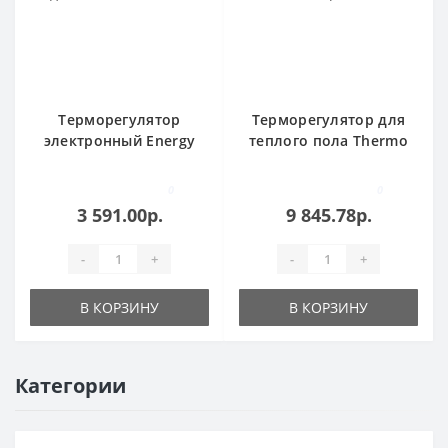
Терморегулятор
Терморегулятор для
электронный Energy
теплого пола Thermo
TK07 NEW сенсорный с
Thermoreg TI-970 Black
ЖК-дисплеем TK07
сенсорный
0
0
NEW
3 591.00р.
9 845.78р.
-
+
-
+
В КОРЗИНУ
В КОРЗИНУ
Категории