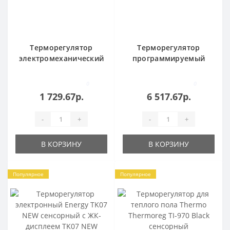
Терморегулятор
Терморегулятор
электромеханический
программируемый
Energy TK05 на DIN-
Energy TK08 NEW
рейку TK05
сенсорный черный
0
0
TK08 NEW black
1 729.67р.
6 517.67р.
-
+
-
+
В КОРЗИНУ
В КОРЗИНУ
Популярное
Популярное