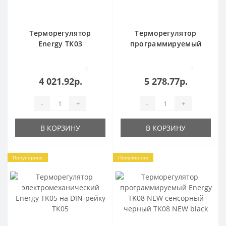
Терморегулятор
Терморегулятор
Energy TK03
программируемый
программируемый
Energy TK08 NEW
TK03
сенсорный с ЖК-
0
0
дисплеем TK08 NEW
4 021.92р.
5 278.77р.
-
+
-
+
В КОРЗИНУ
В КОРЗИНУ
Популярное
Популярное